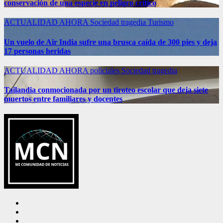
conservación de una especie en peligro crítico
ACTUALIDAD
AHORA
Sociedad
tragedia
Turismo
Un vuelo de Air India sufre una brusca caída de 300 pies y deja
17 personas heridas
ACTUALIDAD
AHORA
policiales
Sociedad
tragedia
Tailandia conmocionada por un tiroteo escolar que deja siete
muertos entre familiares y docentes