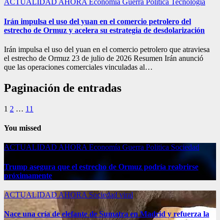
ACTUALIDAD
AHORA
Economía
Guerra
Politica
Tecnología
Irán impulsa el uso del yuan en el comercio petrolero del
estrecho de Ormuz y acelera su estrategia de desdolarización
Irán impulsa el uso del yuan en el comercio petrolero que atraviesa
el estrecho de Ormuz 23 de julio de 2026 Resumen Irán anunció
que las operaciones comerciales vinculadas al…
Paginación de entradas
1
2
…
11
You missed
ACTUALIDAD
AHORA
Economía
Guerra
Politica
Sociedad
Trump asegura que el estrecho de Ormuz podría reabrirse
próximamente
ACTUALIDAD
AHORA
Sociedad
viral
Nace una cría de elefante de Sumatra en Madrid y refuerza la