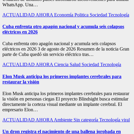
WhatsApp. Una…
ACTUALIDAD
AHORA
Economía
Politica
Sociedad
Tecnología
Cuba enfrenta otro apagón nacional y acumula seis colapsos
eléctricos en 2026
Cuba enfrenta otro apagón nacional y acumula seis colapsos
eléctricos en 2026 3 de agosto de 2026 Resumen de la noticia Gran
parte de Cuba quedó sin servicio eléctrico tras…
ACTUALIDAD
AHORA
Ciencia
Salud
Sociedad
Tecnología
Elon Musk anticipa los primeros implantes cerebrales para
restaurar la visión
Elon Musk anticipa los primeros implantes cerebrales para restaurar
la visión en personas ciegas El proyecto Blindsight busca estimular
directamente la corteza visual mediante un implante cerebral. El
empresario Elon…
ACTUALIDAD
AHORA
Ambiente
Sin categoría
Tecnología
viral
Un dron registra el nacimiento de una ballena jorobada en