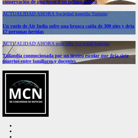
conservación de una especie en peligro crítico
ACTUALIDAD
AHORA
Sociedad
tragedia
Turismo
Un vuelo de Air India sufre una brusca caída de 300 pies y deja
17 personas heridas
ACTUALIDAD
AHORA
policiales
Sociedad
tragedia
Tailandia conmocionada por un tiroteo escolar que deja siete
muertos entre familiares y docentes