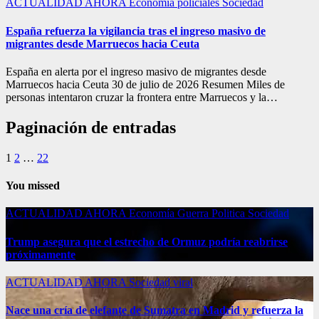
ACTUALIDAD
AHORA
Economía
policiales
Sociedad
España refuerza la vigilancia tras el ingreso masivo de
migrantes desde Marruecos hacia Ceuta
España en alerta por el ingreso masivo de migrantes desde
Marruecos hacia Ceuta 30 de julio de 2026 Resumen Miles de
personas intentaron cruzar la frontera entre Marruecos y la…
Paginación de entradas
1
2
…
22
You missed
ACTUALIDAD
AHORA
Economía
Guerra
Politica
Sociedad
Trump asegura que el estrecho de Ormuz podría reabrirse
próximamente
ACTUALIDAD
AHORA
Sociedad
viral
Nace una cría de elefante de Sumatra en Madrid y refuerza la