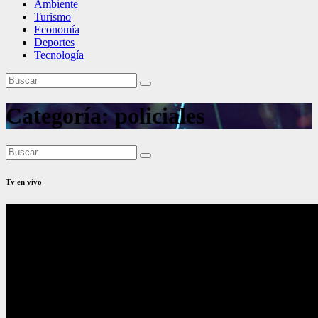
Ambiente
Turismo
Economía
Deportes
Tecnología
Categoría:
policiales
Tv en vivo