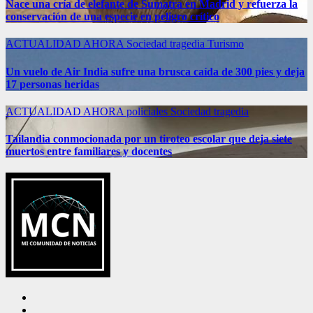
Nace una cría de elefante de Sumatra en Madrid y refuerza la
conservación de una especie en peligro crítico
ACTUALIDAD
AHORA
Sociedad
tragedia
Turismo
Un vuelo de Air India sufre una brusca caída de 300 pies y deja
17 personas heridas
ACTUALIDAD
AHORA
policiales
Sociedad
tragedia
Tailandia conmocionada por un tiroteo escolar que deja siete
muertos entre familiares y docentes