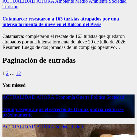
ACTUALIDAD
AHORA
Ambiente
Medio Ambiente
Sociedad
Turismo
Catamarca: rescataron a 163 turistas atrapados por una
intensa tormenta de nieve en el Balcón del Pissis
Catamarca: completaron el rescate de 163 turistas que quedaron
atrapados por una intensa tormenta de nieve 29 de julio de 2026
Resumen Luego de dos jornadas de un complejo operativo…
Paginación de entradas
1
2
…
12
You missed
ACTUALIDAD
AHORA
Economía
Guerra
Politica
Sociedad
Trump asegura que el estrecho de Ormuz podría reabrirse
próximamente
ACTUALIDAD
AHORA
Sociedad
viral