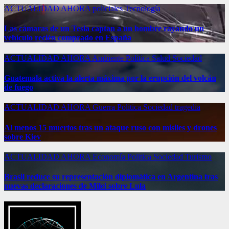
ACTUALIDAD
AHORA
policiales
Tecnología
Las cámaras de un Tesla captan a un hombre rayando un
vehículo recién comprado en España
ACTUALIDAD
AHORA
Ambiente
Politica
Salud
Sociedad
Guatemala activa la alerta máxima por la erupción del volcán
de fuego
ACTUALIDAD
AHORA
Guerra
Politica
Sociedad
tragedia
Al menos 15 muertos tras un ataque ruso con misiles y drones
sobre Kiev
ACTUALIDAD
AHORA
Economía
Politica
Sociedad
Turismo
Brasil reduce su representación diplomática en Argentina tras
nuevas declaraciones de Milei sobre Lula