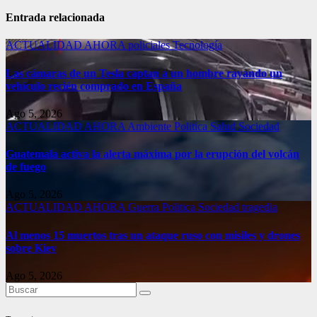
Entrada relacionada
ACTUALIDAD
AHORA
policiales
Tecnología
Las cámaras de un Tesla captan a un hombre rayando un
vehículo recién comprado en España
Ago 5, 2026
ACTUALIDAD
AHORA
Ambiente
Politica
Salud
Sociedad
Guatemala activa la alerta máxima por la erupción del volcán
de fuego
Ago 5, 2026
ACTUALIDAD
AHORA
Guerra
Politica
Sociedad
tragedia
Al menos 15 muertos tras un ataque ruso con misiles y drones
sobre Kiev
Ago 5, 2026