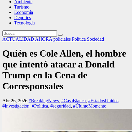
Ambiente
Turismo
Economía
Deportes
Tecnología
ACTUALIDAD
AHORA
policiales
Politica
Sociedad
Quién es Cole Allen, el hombre
que intentó atacar a Donald
Trump en la Cena de
Corresponsales
Abr 26, 2026
#BreakingNews
,
#CasaBlanca
,
#EstadosUnidos
,
#Investigación
,
#Política
,
#seguridad
,
#ÚltimoMomento