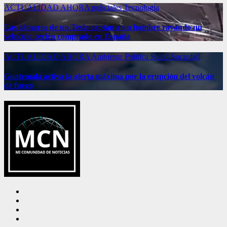
ACTUALIDAD
AHORA
policiales
Tecnología
Las cámaras de un Tesla captan a un hombre rayando un
vehículo recién comprado en España
ACTUALIDAD
AHORA
Ambiente
Politica
Salud
Sociedad
Guatemala activa la alerta máxima por la erupción del volcán
de fuego