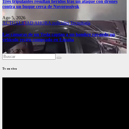
Tres tripulantes resultan heridos tras un ataque con drones
contra un buque cerca de Novorossiysk
Ago 5, 2026
ACTUALIDAD
AHORA
policiales
Tecnología
Las cámaras de un Tesla captan a un hombre rayando un
vehículo recién comprado en España
Ago 5, 2026
Tv en vivo