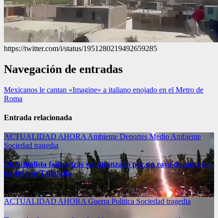
https://twitter.com/i/status/1951280219492659285
Navegación de entradas
Mexicanos le cantan «Imagine» a italiano enojado en el Metro de
Roma
Entrada relacionada
ACTUALIDAD
AHORA
Ambiente
Deportes
Medio Ambiente
Sociedad
tragedia
Un futbolista fallece tras ser alcanzado por un rayo durante un
partido en Tailandia
Ago 5, 2026
ACTUALIDAD
AHORA
Guerra
Politica
Sociedad
tragedia