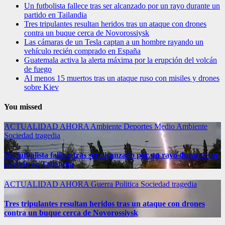
Un futbolista fallece tras ser alcanzado por un rayo durante un
partido en Tailandia
Tres tripulantes resultan heridos tras un ataque con drones
contra un buque cerca de Novorossiysk
Las cámaras de un Tesla captan a un hombre rayando un
vehículo recién comprado en España
Guatemala activa la alerta máxima por la erupción del volcán
de fuego
Al menos 15 muertos tras un ataque ruso con misiles y drones
sobre Kiev
You missed
ACTUALIDAD
AHORA
Ambiente
Deportes
Medio Ambiente
Sociedad
tragedia
Un futbolista fallece tras ser alcanzado por un rayo durante un
partido en Tailandia
ACTUALIDAD
AHORA
Guerra
Politica
Sociedad
tragedia
Tres tripulantes resultan heridos tras un ataque con drones
contra un buque cerca de Novorossiysk