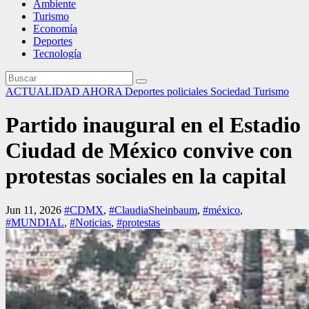
Ambiente
Turismo
Economía
Deportes
Tecnología
ACTUALIDAD
AHORA
Deportes
policiales
Sociedad
Turismo
Partido inaugural en el Estadio
Ciudad de México convive con
protestas sociales en la capital
Jun 11, 2026
#CDMX
,
#ClaudiaSheinbaum
,
#méxico
,
#MUNDIAL
,
#Noticias
,
#protestas