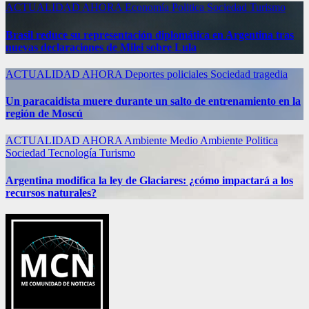
ACTUALIDAD
AHORA
Economía
Politica
Sociedad
Turismo
Brasil reduce su representación diplomática en Argentina tras
nuevas declaraciones de Milei sobre Lula
ACTUALIDAD
AHORA
Deportes
policiales
Sociedad
tragedia
Un paracaidista muere durante un salto de entrenamiento en la
región de Moscú
ACTUALIDAD
AHORA
Ambiente
Medio Ambiente
Politica
Sociedad
Tecnología
Turismo
Argentina modifica la ley de Glaciares: ¿cómo impactará a los
recursos naturales?