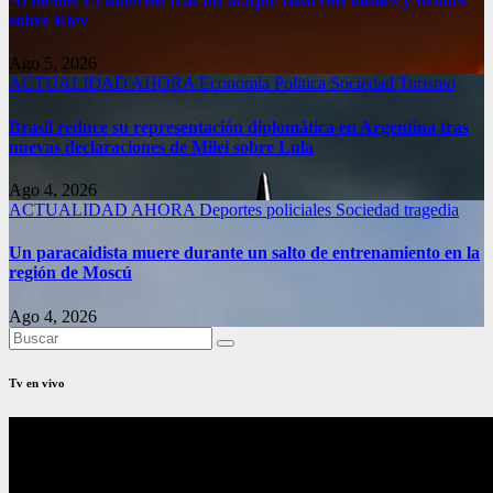
Al menos 15 muertos tras un ataque ruso con misiles y drones
sobre Kiev
Ago 5, 2026
ACTUALIDAD
AHORA
Economía
Politica
Sociedad
Turismo
Brasil reduce su representación diplomática en Argentina tras
nuevas declaraciones de Milei sobre Lula
Ago 4, 2026
ACTUALIDAD
AHORA
Deportes
policiales
Sociedad
tragedia
Un paracaidista muere durante un salto de entrenamiento en la
región de Moscú
Ago 4, 2026
Tv en vivo