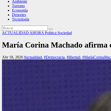
Ambiente
Turismo
Economía
Deportes
Tecnología
ACTUALIDAD
AHORA
Politica
Sociedad
María Corina Machado afirma e
Abr 18, 2026
#actualidad
,
#Democracia
,
#libertad
,
#MaríaCorinaMa