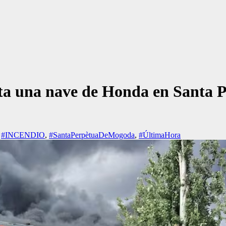
ta una nave de Honda en Santa 
,
#INCENDIO
,
#SantaPerpètuaDeMogoda
,
#ÚltimaHora