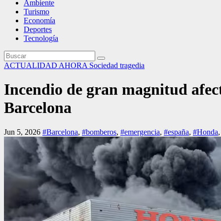
Ambiente
Turismo
Economía
Deportes
Tecnología
ACTUALIDAD
AHORA
Sociedad
tragedia
Incendio de gran magnitud afec
Barcelona
Jun 5, 2026
#Barcelona
,
#bomberos
,
#emergencia
,
#españa
,
#Honda