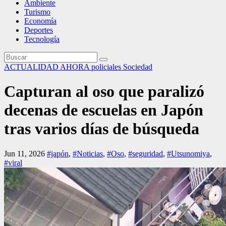
Ambiente
Turismo
Economía
Deportes
Tecnología
ACTUALIDAD
AHORA
policiales
Sociedad
Capturan al oso que paralizó
decenas de escuelas en Japón
tras varios días de búsqueda
Jun 11, 2026
#japón
,
#Noticias
,
#Oso
,
#seguridad
,
#Utsunomiya
,
#viral