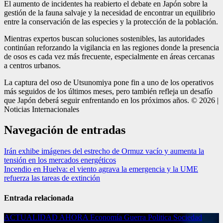
El aumento de incidentes ha reabierto el debate en Japón sobre la
gestión de la fauna salvaje y la necesidad de encontrar un equilibrio
entre la conservación de las especies y la protección de la población.
Mientras expertos buscan soluciones sostenibles, las autoridades
continúan reforzando la vigilancia en las regiones donde la presencia
de osos es cada vez más frecuente, especialmente en áreas cercanas
a centros urbanos.
La captura del oso de Utsunomiya pone fin a uno de los operativos
más seguidos de los últimos meses, pero también refleja un desafío
que Japón deberá seguir enfrentando en los próximos años. © 2026 |
Noticias Internacionales
Navegación de entradas
Irán exhibe imágenes del estrecho de Ormuz vacío y aumenta la
tensión en los mercados energéticos
Incendio en Huelva: el viento agrava la emergencia y la UME
refuerza las tareas de extinción
Entrada relacionada
ACTUALIDAD
AHORA
Economía
Guerra
Politica
Sociedad