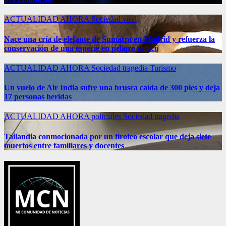
ACTUALIDAD
AHORA
Sociedad
viral
Nace una cría de elefante de Sumatra en Madrid y refuerza la
conservación de una especie en peligro crítico
ACTUALIDAD
AHORA
Sociedad
tragedia
Turismo
Un vuelo de Air India sufre una brusca caída de 300 pies y deja
17 personas heridas
ACTUALIDAD
AHORA
policiales
Sociedad
tragedia
Tailandia conmocionada por un tiroteo escolar que deja siete
muertos entre familiares y docentes