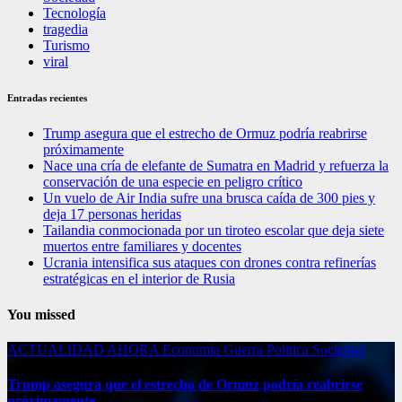
Tecnología
tragedia
Turismo
viral
Entradas recientes
Trump asegura que el estrecho de Ormuz podría reabrirse
próximamente
Nace una cría de elefante de Sumatra en Madrid y refuerza la
conservación de una especie en peligro crítico
Un vuelo de Air India sufre una brusca caída de 300 pies y
deja 17 personas heridas
Tailandia conmocionada por un tiroteo escolar que deja siete
muertos entre familiares y docentes
Ucrania intensifica sus ataques con drones contra refinerías
estratégicas en el interior de Rusia
You missed
ACTUALIDAD
AHORA
Economía
Guerra
Politica
Sociedad
Trump asegura que el estrecho de Ormuz podría reabrirse
próximamente