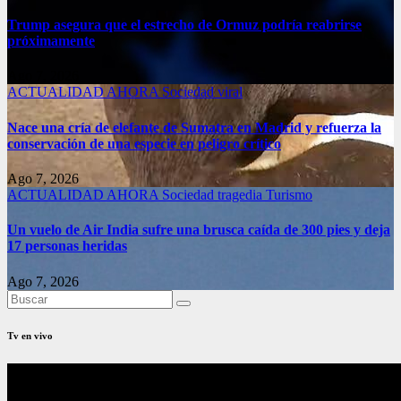
Trump asegura que el estrecho de Ormuz podría reabrirse
próximamente
Ago 7, 2026
ACTUALIDAD
AHORA
Sociedad
viral
Nace una cría de elefante de Sumatra en Madrid y refuerza la
conservación de una especie en peligro crítico
Ago 7, 2026
ACTUALIDAD
AHORA
Sociedad
tragedia
Turismo
Un vuelo de Air India sufre una brusca caída de 300 pies y deja
17 personas heridas
Ago 7, 2026
Tv en vivo