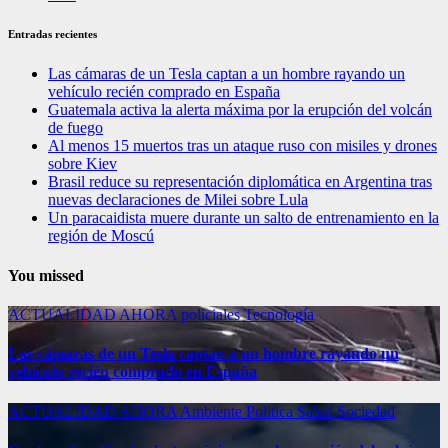
Entradas recientes
Las cámaras de un Tesla captan a un hombre rayando un
vehículo recién comprado en España
Guatemala activa la alerta máxima por la erupción del volcán
de fuego
Al menos 15 muertos tras un ataque ruso con misiles y drones
sobre Kiev
Brasil reduce su representación diplomática en Argentina tras
nuevas declaraciones de Milei sobre Lula
Un paracaidista muere durante un salto de entrenamiento en la
región de Moscú
You missed
ACTUALIDAD
AHORA
policiales
Tecnología
Las cámaras de un Tesla captan a un hombre rayando un
vehículo recién comprado en España
ACTUALIDAD
AHORA
Ambiente
Politica
Salud
Sociedad