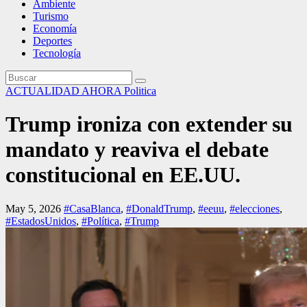
Ambiente
Turismo
Economía
Deportes
Tecnología
ACTUALIDAD
AHORA
Politica
Trump ironiza con extender su
mandato y reaviva el debate
constitucional en EE.UU.
May 5, 2026
#CasaBlanca
,
#DonaldTrump
,
#eeuu
,
#elecciones
,
#EstadosUnidos
,
#Política
,
#Trump