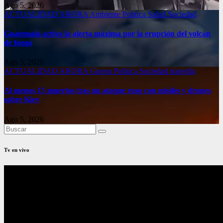
Ago 5, 2026
ACTUALIDAD
AHORA
Ambiente
Politica
Salud
Sociedad
Guatemala activa la alerta máxima por la erupción del volcán
de fuego
Ago 5, 2026
ACTUALIDAD
AHORA
Guerra
Politica
Sociedad
tragedia
Al menos 15 muertos tras un ataque ruso con misiles y drones
sobre Kiev
Ago 5, 2026
Tv en vivo