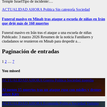
Temple IsraelTipo de incidente:…
ACTUALIDAD
AHORA
Politica
Sin categoría
Sociedad
Funeral masivo en Minab tras ataque a escuela de niñas en Irán
que dejó más de 160 muertos
Funeral masivo en Irán tras el ataque a una escuela de niñas
Publicado: 3 marzo 2026 Resumen de la noticia Familiares y
ciudadanos se reunieron en Minab para despedir a…
Paginación de entradas
1
2
…
7
You missed
ACTUALIDAD
AHORA
Guerra
Politica
Sociedad
tragedia
Al menos 15 muertos tras un ataque ruso con misiles y drones
sobre Kiev
ACTUALIDAD
AHORA
Economía
Politica
Sociedad
Turismo