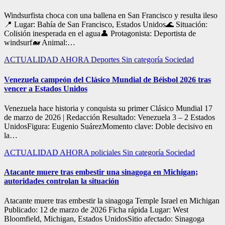
Windsurfista choca con una ballena en San Francisco y resulta ileso
📍 Lugar: Bahía de San Francisco, Estados Unidos🌊 Situación:
Colisión inesperada en el agua👤 Protagonista: Deportista de
windsurf🐋 Animal:…
ACTUALIDAD
AHORA
Deportes
Sin categoría
Sociedad
Venezuela campeón del Clásico Mundial de Béisbol 2026 tras
vencer a Estados Unidos
Venezuela hace historia y conquista su primer Clásico Mundial 17
de marzo de 2026 | Redacción Resultado: Venezuela 3 – 2 Estados
UnidosFigura: Eugenio SuárezMomento clave: Doble decisivo en
la…
ACTUALIDAD
AHORA
policiales
Sin categoría
Sociedad
Atacante muere tras embestir una sinagoga en Michigan;
autoridades controlan la situación
Atacante muere tras embestir la sinagoga Temple Israel en Michigan
Publicado: 12 de marzo de 2026 Ficha rápida Lugar: West
Bloomfield, Michigan, Estados UnidosSitio afectado: Sinagoga