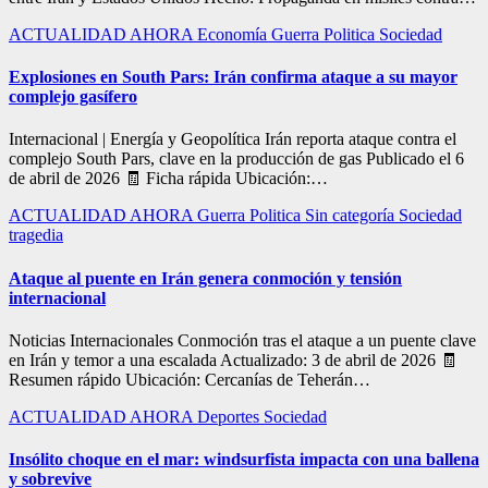
ACTUALIDAD
AHORA
Economía
Guerra
Politica
Sociedad
Explosiones en South Pars: Irán confirma ataque a su mayor
complejo gasífero
Internacional | Energía y Geopolítica Irán reporta ataque contra el
complejo South Pars, clave en la producción de gas Publicado el 6
de abril de 2026 🧾 Ficha rápida Ubicación:…
ACTUALIDAD
AHORA
Guerra
Politica
Sin categoría
Sociedad
tragedia
Ataque al puente en Irán genera conmoción y tensión
internacional
Noticias Internacionales Conmoción tras el ataque a un puente clave
en Irán y temor a una escalada Actualizado: 3 de abril de 2026 🧾
Resumen rápido Ubicación: Cercanías de Teherán…
ACTUALIDAD
AHORA
Deportes
Sociedad
Insólito choque en el mar: windsurfista impacta con una ballena
y sobrevive