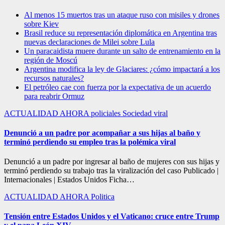
Al menos 15 muertos tras un ataque ruso con misiles y drones
sobre Kiev
Brasil reduce su representación diplomática en Argentina tras
nuevas declaraciones de Milei sobre Lula
Un paracaidista muere durante un salto de entrenamiento en la
región de Moscú
Argentina modifica la ley de Glaciares: ¿cómo impactará a los
recursos naturales?
El petróleo cae con fuerza por la expectativa de un acuerdo
para reabrir Ormuz
ACTUALIDAD
AHORA
policiales
Sociedad
viral
Denunció a un padre por acompañar a sus hijas al baño y
terminó perdiendo su empleo tras la polémica viral
Denunció a un padre por ingresar al baño de mujeres con sus hijas y
terminó perdiendo su trabajo tras la viralización del caso Publicado |
Internacionales | Estados Unidos Ficha…
ACTUALIDAD
AHORA
Politica
Tensión entre Estados Unidos y el Vaticano: cruce entre Trump