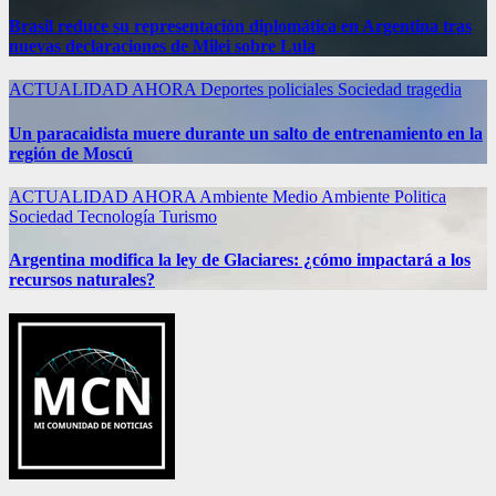
Brasil reduce su representación diplomática en Argentina tras
nuevas declaraciones de Milei sobre Lula
ACTUALIDAD
AHORA
Deportes
policiales
Sociedad
tragedia
Un paracaidista muere durante un salto de entrenamiento en la
región de Moscú
ACTUALIDAD
AHORA
Ambiente
Medio Ambiente
Politica
Sociedad
Tecnología
Turismo
Argentina modifica la ley de Glaciares: ¿cómo impactará a los
recursos naturales?