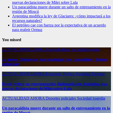
nuevas declaraciones de Milei sobre Lula
Un paracaidista muere durante un salto de entrenamiento en la
región de Moscú
Argentina modifica la ley de Glaciares: ¿cómo impactará a los
recursos naturales?
El petróleo cae con fuerza por la expectativa de un acuerdo
para reabrir Ormuz
You missed
ACTUALIDAD
AHORA
Guerra
Politica
Sociedad
tragedia
Al menos 15 muertos tras un ataque ruso con misiles y drones
sobre Kiev
ACTUALIDAD
AHORA
Economía
Politica
Sociedad
Turismo
Brasil reduce su representación diplomática en Argentina tras
nuevas declaraciones de Milei sobre Lula
ACTUALIDAD
AHORA
Deportes
policiales
Sociedad
tragedia
Un paracaidista muere durante un salto de entrenamiento en la
región de Moscú