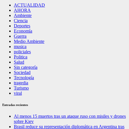
ACTUALIDAD
AHORA
Ambiente
Ciencia
Deportes
Economía
Guerra
Medio Ambiente
musica
policiales
Politica
Salud
Sin categoría
Sociedad
Tecnología
tragedia
Turismo
viral
Entradas recientes
Al menos 15 muertos tras un ataque ruso con misiles y drones
sobre Kiev
Brasil reduce su representación diplomática en Argentina tras