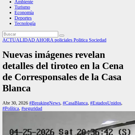
Ambiente
Turismo
Economía
Deportes
Tecnología
ACTUALIDAD
AHORA
policiales
Politica
Sociedad
Nuevas imágenes revelan
detalles del tiroteo en la Cena
de Corresponsales de la Casa
Blanca
Abr 30, 2026
#BreakingNews
,
#CasaBlanca
,
#EstadosUnidos
,
#Política
,
#seguridad