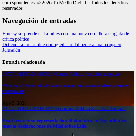
correspondientes. © 2026 Tu Medio Digital – Todos los derechos
reservados
Navegación de entradas
Banksy sorprende en Londres con una nueva escultura cargada de
crítica política
Detienen a un hombre por agredir brutalmente a una monja en
Jerusalén
Entrada relacionada
ACTUALIDAD
AHORA
Guerra
Politica
Sociedad
tragedia
Al menos 15 muertos tras un ataque ruso con misiles y drones
sobre Kiev
Ago 5, 2026
ACTUALIDAD
AHORA
Economía
Politica
Sociedad
Turismo
Brasil reduce su representación diplomática en Argentina tras
nuevas declaraciones de Milei sobre Lula