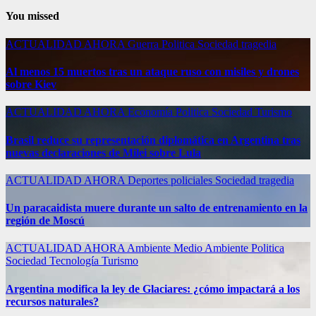
You missed
ACTUALIDAD
AHORA
Guerra
Politica
Sociedad
tragedia
Al menos 15 muertos tras un ataque ruso con misiles y drones
sobre Kiev
ACTUALIDAD
AHORA
Economía
Politica
Sociedad
Turismo
Brasil reduce su representación diplomática en Argentina tras
nuevas declaraciones de Milei sobre Lula
ACTUALIDAD
AHORA
Deportes
policiales
Sociedad
tragedia
Un paracaidista muere durante un salto de entrenamiento en la
región de Moscú
ACTUALIDAD
AHORA
Ambiente
Medio Ambiente
Politica
Sociedad
Tecnología
Turismo
Argentina modifica la ley de Glaciares: ¿cómo impactará a los
recursos naturales?