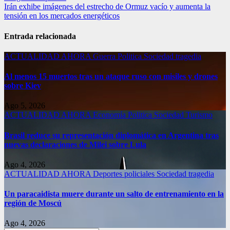
Irán exhibe imágenes del estrecho de Ormuz vacío y aumenta la
tensión en los mercados energéticos
Entrada relacionada
ACTUALIDAD
AHORA
Guerra
Politica
Sociedad
tragedia
Al menos 15 muertos tras un ataque ruso con misiles y drones
sobre Kiev
Ago 5, 2026
ACTUALIDAD
AHORA
Economía
Politica
Sociedad
Turismo
Brasil reduce su representación diplomática en Argentina tras
nuevas declaraciones de Milei sobre Lula
Ago 4, 2026
ACTUALIDAD
AHORA
Deportes
policiales
Sociedad
tragedia
Un paracaidista muere durante un salto de entrenamiento en la
región de Moscú
Ago 4, 2026