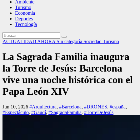
Ambiente
Turismo
Economía
Deportes
Tecnología
ACTUALIDAD
AHORA
Sin categoría
Sociedad
Turismo
La Sagrada Familia inaugura
la Torre de Jesús: Barcelona
vive una noche histórica con el
Papa León XIV
Jun 10, 2026
#Arquitectura
,
#Barcelona
,
#DRONES
,
#españa
,
#Espectáculo
,
#Gaudí
,
#SagradaFamilia
,
#TorreDeJesús