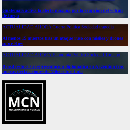
Guatemala activa la alerta máxima por la erupción del volcán
de fuego
ACTUALIDAD
AHORA
Guerra
Politica
Sociedad
tragedia
Al menos 15 muertos tras un ataque ruso con misiles y drones
sobre Kiev
ACTUALIDAD
AHORA
Economía
Politica
Sociedad
Turismo
Brasil reduce su representación diplomática en Argentina tras
nuevas declaraciones de Milei sobre Lula