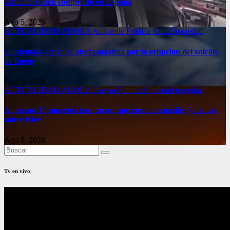
vehículo recién comprado en España
Ago 5, 2026
ACTUALIDAD
AHORA
Ambiente
Politica
Salud
Sociedad
Guatemala activa la alerta máxima por la erupción del volcán
de fuego
Ago 5, 2026
ACTUALIDAD
AHORA
Guerra
Politica
Sociedad
tragedia
Al menos 15 muertos tras un ataque ruso con misiles y drones
sobre Kiev
Ago 5, 2026
Tv en vivo