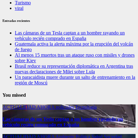
Turismo
viral
Entradas recientes
Las cámaras de un Tesla captan a un hombre rayando un
vehículo recién comprado en España
Guatemala activa la alerta máxima por la erupción del volcán
de fuego
Al menos 15 muertos tras un ataque ruso con misiles y drones
sobre Kiev
Brasil reduce su representación diplomática en Argentina tras
nuevas declaraciones de Milei sobre Lula
Un paracaidista muere durante un salto de entrenamiento en la
región de Moscú
You missed
ACTUALIDAD
AHORA
policiales
Tecnología
Las cámaras de un Tesla captan a un hombre rayando un
vehículo recién comprado en España
ACTUALIDAD
AHORA
Ambiente
Politica
Salud
Sociedad