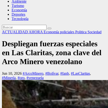
Ambiente
Turismo
Economía
Deportes
Tecnología
ACTUALIDAD
AHORA
Economía
policiales
Politica
Sociedad
Despliegan fuerzas especiales
en Las Claritas, zona clave del
Arco Minero venezolano
Jun 10, 2026
#ArcoMinero
,
#Bolívar
,
#fanb
,
#LasClaritas
,
#Minería
,
#oro
,
#venezuela