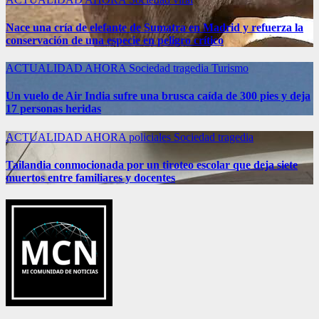
Nace una cría de elefante de Sumatra en Madrid y refuerza la
conservación de una especie en peligro crítico
ACTUALIDAD
AHORA
Sociedad
tragedia
Turismo
Un vuelo de Air India sufre una brusca caída de 300 pies y deja
17 personas heridas
ACTUALIDAD
AHORA
policiales
Sociedad
tragedia
Tailandia conmocionada por un tiroteo escolar que deja siete
muertos entre familiares y docentes