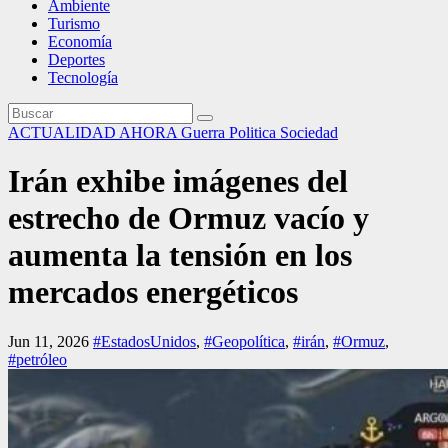
Ambiente
Turismo
Economía
Deportes
Tecnología
ACTUALIDAD
AHORA
Guerra
Politica
Sociedad
Irán exhibe imágenes del
estrecho de Ormuz vacío y
aumenta la tensión en los
mercados energéticos
Jun 11, 2026
#EstadosUnidos
,
#Geopolítica
,
#irán
,
#Ormuz
,
#petróleo