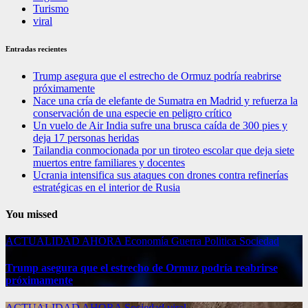
Turismo
viral
Entradas recientes
Trump asegura que el estrecho de Ormuz podría reabrirse
próximamente
Nace una cría de elefante de Sumatra en Madrid y refuerza la
conservación de una especie en peligro crítico
Un vuelo de Air India sufre una brusca caída de 300 pies y
deja 17 personas heridas
Tailandia conmocionada por un tiroteo escolar que deja siete
muertos entre familiares y docentes
Ucrania intensifica sus ataques con drones contra refinerías
estratégicas en el interior de Rusia
You missed
ACTUALIDAD
AHORA
Economía
Guerra
Politica
Sociedad
Trump asegura que el estrecho de Ormuz podría reabrirse
próximamente
ACTUALIDAD
AHORA
Sociedad
viral