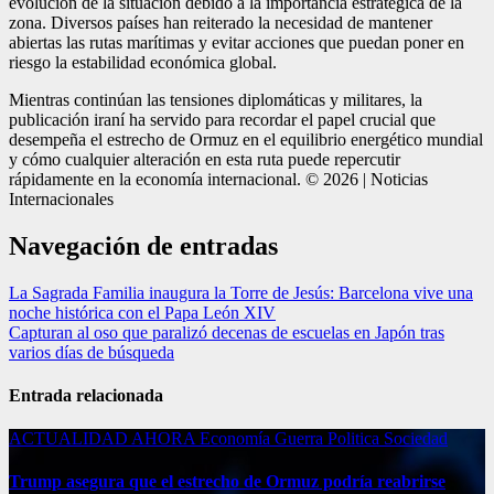
evolución de la situación debido a la importancia estratégica de la
zona. Diversos países han reiterado la necesidad de mantener
abiertas las rutas marítimas y evitar acciones que puedan poner en
riesgo la estabilidad económica global.
Mientras continúan las tensiones diplomáticas y militares, la
publicación iraní ha servido para recordar el papel crucial que
desempeña el estrecho de Ormuz en el equilibrio energético mundial
y cómo cualquier alteración en esta ruta puede repercutir
rápidamente en la economía internacional. © 2026 | Noticias
Internacionales
Navegación de entradas
La Sagrada Familia inaugura la Torre de Jesús: Barcelona vive una
noche histórica con el Papa León XIV
Capturan al oso que paralizó decenas de escuelas en Japón tras
varios días de búsqueda
Entrada relacionada
ACTUALIDAD
AHORA
Economía
Guerra
Politica
Sociedad
Trump asegura que el estrecho de Ormuz podría reabrirse