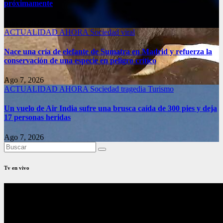
próximamente
Ago 7, 2026
ACTUALIDAD
AHORA
Sociedad
viral
Nace una cría de elefante de Sumatra en Madrid y refuerza la
conservación de una especie en peligro crítico
Ago 7, 2026
ACTUALIDAD
AHORA
Sociedad
tragedia
Turismo
Un vuelo de Air India sufre una brusca caída de 300 pies y deja
17 personas heridas
Ago 7, 2026
Tv en vivo