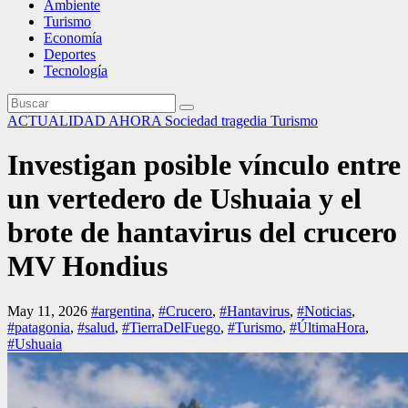
Ambiente
Turismo
Economía
Deportes
Tecnología
ACTUALIDAD
AHORA
Sociedad
tragedia
Turismo
Investigan posible vínculo entre
un vertedero de Ushuaia y el
brote de hantavirus del crucero
MV Hondius
May 11, 2026
#argentina
,
#Crucero
,
#Hantavirus
,
#Noticias
,
#patagonia
,
#salud
,
#TierraDelFuego
,
#Turismo
,
#ÚltimaHora
,
#Ushuaia