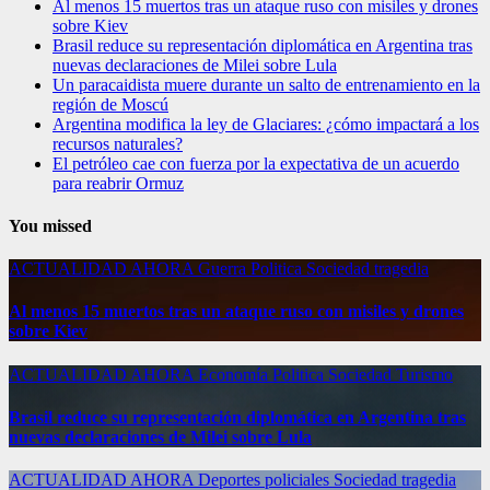
Al menos 15 muertos tras un ataque ruso con misiles y drones
sobre Kiev
Brasil reduce su representación diplomática en Argentina tras
nuevas declaraciones de Milei sobre Lula
Un paracaidista muere durante un salto de entrenamiento en la
región de Moscú
Argentina modifica la ley de Glaciares: ¿cómo impactará a los
recursos naturales?
El petróleo cae con fuerza por la expectativa de un acuerdo
para reabrir Ormuz
You missed
ACTUALIDAD
AHORA
Guerra
Politica
Sociedad
tragedia
Al menos 15 muertos tras un ataque ruso con misiles y drones
sobre Kiev
ACTUALIDAD
AHORA
Economía
Politica
Sociedad
Turismo
Brasil reduce su representación diplomática en Argentina tras
nuevas declaraciones de Milei sobre Lula
ACTUALIDAD
AHORA
Deportes
policiales
Sociedad
tragedia