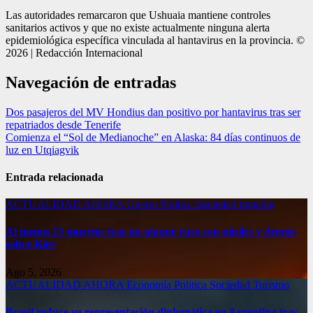
Las autoridades remarcaron que Ushuaia mantiene controles
sanitarios activos y que no existe actualmente ninguna alerta
epidemiológica específica vinculada al hantavirus en la provincia. ©
2026 | Redacción Internacional
Navegación de entradas
Dos pasajeros del MV Hondius dan positivo por hantavirus tras ser
repatriados desde Tenerife
Comienza el “Sol de Medianoche” en Alaska: 84 días continuos de
luz en Utqiagvik
Entrada relacionada
ACTUALIDAD
AHORA
Guerra
Politica
Sociedad
tragedia
Al menos 15 muertos tras un ataque ruso con misiles y drones
sobre Kiev
Ago 5, 2026
ACTUALIDAD
AHORA
Economía
Politica
Sociedad
Turismo
Brasil reduce su representación diplomática en Argentina tras